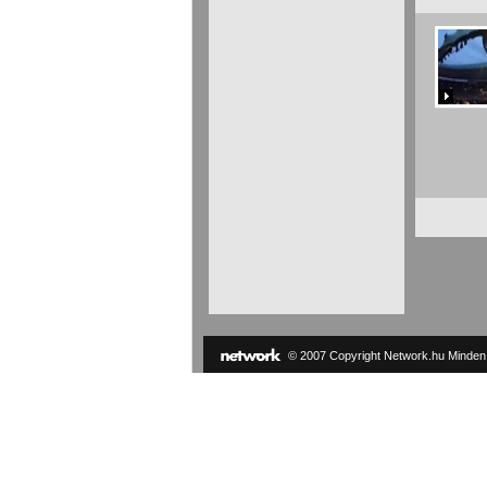
© 2007 Copyright Network.hu Minden j