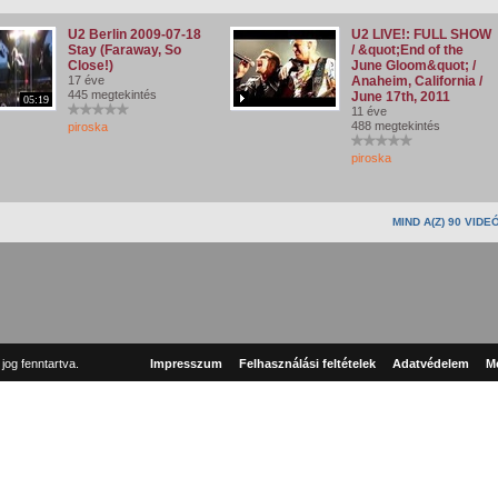
U2 Berlin 2009-07-18
U2 LIVE!: FULL SHOW
Stay (Faraway, So
/ &quot;End of the
Close!)
June Gloom&quot; /
17 éve
Anaheim, California /
445 megtekintés
June 17th, 2011
05:19
11 éve
488 megtekintés
piroska
piroska
MIND A(Z) 90 VIDE
og fenntartva.
Impresszum
Felhasználási feltételek
Adatvédelem
Mé