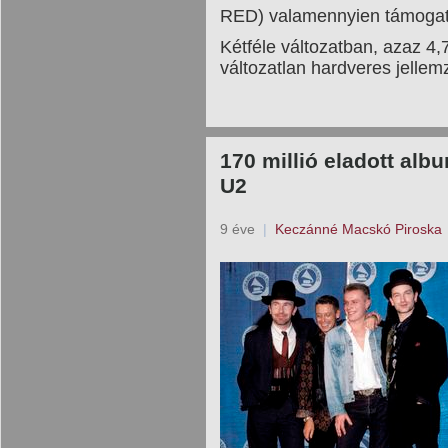
RED) valamennyien támogatj
Kétféle változatban, azaz 4,
változatlan hardveres jellem
170 millió eladott al
U2
9 éve
|
Keczánné Macskó Piroska