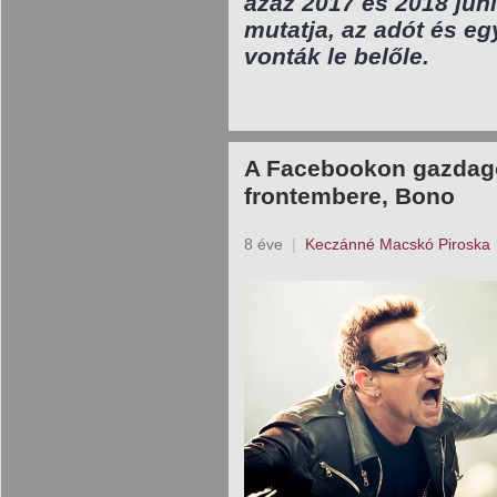
azaz 2017 és 2018 júni
mutatja, az adót és e
vonták le belőle.
A Facebookon gazdag
frontembere, Bono
8 éve
|
Keczánné Macskó Piroska