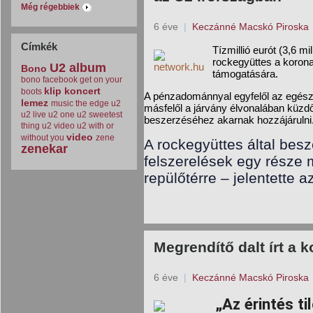
Még régebbiek
6 éve
|
Keczánné Macskó Piroska
Címkék
Tízmillió eurót (3,6 mi
rockegyüttes a korona
U2
album
Bono
támogatására.
bono
facebook
get on your
klip
koncert
boots
A pénzadománnyal egyfelől az egész
lemez
music
the edge
u2
másfelől a járvány élvonalában küzd
u2 live
u2 one
u2 sweetest
beszerzéséhez akarnak hozzájárulni
thing
u2 video
u2 with or
video
without you
zene
A rockegyüttes által bes
zenekar
felszerelések egy része m
repülőtérre – jelentette a
Megrendítő dalt írt a 
6 éve
|
Keczánné Macskó Piroska
„Az érintés ti