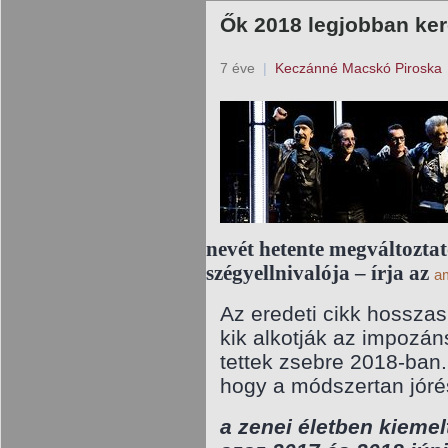
Ők 2018 legjobban ker
7 éve
|
Keczánné Macskó Piroska
nevét hetente megváltozta
szégyellnivalója – írja az
a
Az eredeti cikk hosszas
kik alkotják az impozáns
tettek zsebre 2018-ban. 
hogy a módszertan jóré
a zenei életben kieme