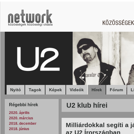
Nyitó
Tagok
Képek
Videók
Hírek
Fórum
L
U2 klub hírei
Régebbi hírek
2020. április
2020. március
2018. december
Milliárdokkal segíti a 
2018. június
az U2 Írországban