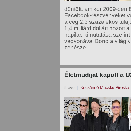
döntött, amikor 2009-ben 86
Facebook-részvényeket vá
a cég 2,3 százalékos tulaj
1,4 milliárd dollárt hozott 
napilap kimutatása szerint
vagyonával Bono a világ v
zenésze.
Életműdíjat kapott a 
8 éve
|
Keczánné Macskó Piroska