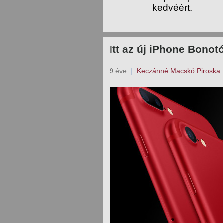
kedvéért.
Itt az új iPhone Bonotó
9 éve
|
Keczánné Macskó Piroska