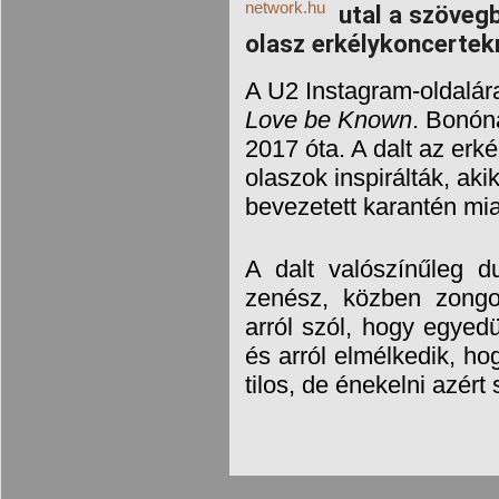
utal a szöveg
olasz erkélykoncertek
A U2 Instagram-oldalára
Love be Known
. Bonón
2017 óta. A dalt az erk
olaszok inspirálták, ak
bevezetett karantén mia
A dalt valószínűleg du
zenész, közben zongo
arról szól, hogy egyedül
és arról elmélkedik, hog
tilos, de énekelni azért