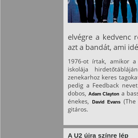
elvégre a kedvenc r
azt a bandát, ami idé
1976-ot írtak, amikor a
iskolája hirdetőtáblá
zenekarhoz keres tagokat
pedig a Feedback neve
dobos,
a bass
Adam Clayton
énekes,
(The 
David Evans
gitáros.
A U2 újra színre lép