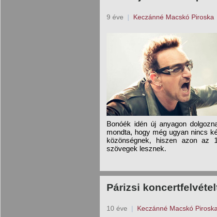
9 éve
|
Keczánné Macskó Piroska
Bonóék idén új anyagon dolgozna
mondta, hogy még ugyan nincs kés
közönségnek, hiszen azon az 
szövegek lesznek.
Párizsi koncertfelvétel
10 éve
|
Keczánné Macskó Pirosk